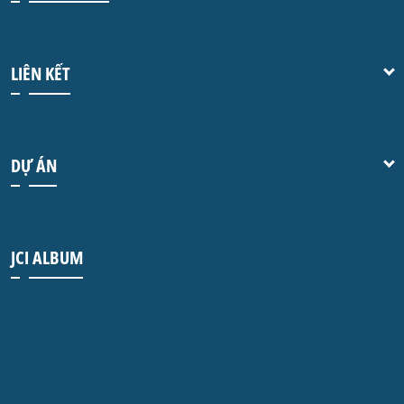
LIÊN KẾT
DỰ ÁN
JCI ALBUM