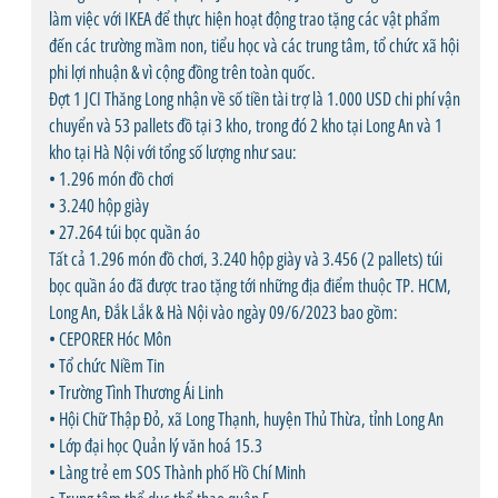
làm việc với IKEA để thực hiện hoạt động trao tặng các vật phẩm
đến các trường mầm non, tiểu học và các trung tâm, tổ chức xã hội
phi lợi nhuận & vì cộng đồng trên toàn quốc.
Đợt 1 JCI Thăng Long nhận về số tiền tài trợ là 1.000 USD chi phí vận
chuyển và 53 pallets đồ tại 3 kho, trong đó 2 kho tại Long An và 1
kho tại Hà Nội với tổng số lượng như sau:
• 1.296 món đồ chơi
• 3.240 hộp giày
• 27.264 túi bọc quần áo
Tất cả 1.296 món đồ chơi, 3.240 hộp giày và 3.456 (2 pallets) túi
bọc quần áo đã được trao tặng tới những địa điểm thuộc TP. HCM,
Long An, Đắk Lắk & Hà Nội vào ngày 09/6/2023 bao gồm:
• CEPORER Hóc Môn
• Tổ chức Niềm Tin
• Trường Tình Thương Ái Linh
• Hội Chữ Thập Đỏ, xã Long Thạnh, huyện Thủ Thừa, tỉnh Long An
• Lớp đại học Quản lý văn hoá 15.3
• Làng trẻ em SOS Thành phố Hồ Chí Minh