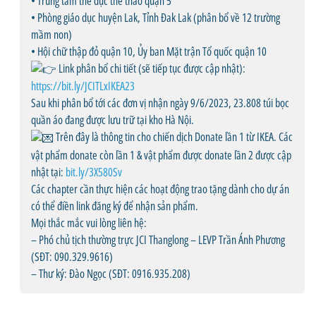
• Trung tâm thể dục thể thao quận 5
• Phòng giáo dục huyện Lak, Tỉnh Đak Lak (phân bổ về 12 trường
mầm non)
• Hội chữ thập đỏ quận 10, Ủy ban Mặt trận Tổ quốc quận 10
Link phân bổ chi tiết (sẽ tiếp tục được cập nhật):
https://bit.ly/JCITLxIKEA23
Sau khi phân bổ tới các đơn vị nhận ngày 9/6/2023, 23.808 túi bọc
quần áo đang được lưu trữ tại kho Hà Nội.
Trên đây là thông tin cho chiến dịch Donate lần 1 từ IKEA. Các
vật phẩm donate còn lần 1 & vật phẩm được donate lần 2 được cập
nhật tại:
bit.ly/3X580Sv
Các chapter cần thực hiện các hoạt động trao tặng dành cho dự án
có thể điền link đăng ký để nhận sản phẩm.
Mọi thắc mắc vui lòng liên hệ:
– Phó chủ tịch thường trực JCI Thanglong – LEVP Trần Ánh Phương
(SĐT: 090.329.9616)
– Thư ký: Đào Ngọc (SĐT: 0916.935.208)