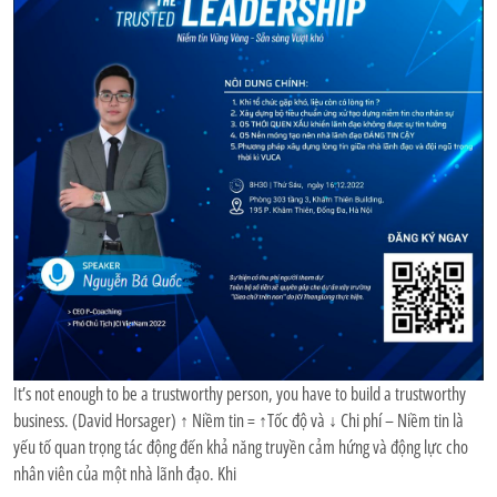
It’s not enough to be a trustworthy person, you have to build a trustworthy
business. (David Horsager) ↑ Niềm tin = ↑Tốc độ và ↓ Chi phí – Niềm tin là
yếu tố quan trọng tác động đến khả năng truyền cảm hứng và động lực cho
nhân viên của một nhà lãnh đạo. Khi