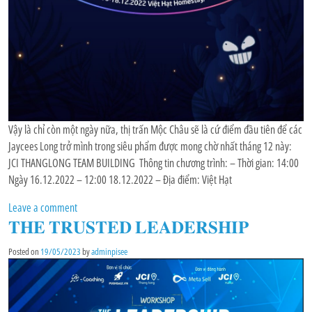
Vậy là chỉ còn một ngày nữa, thị trấn Mộc Châu sẽ là cứ điểm đầu tiên để các
Jaycees Long trở mình trong siêu phẩm được mong chờ nhất tháng 12 này:
JCI THANGLONG TEAM BUILDING Thông tin chương trình: – Thời gian: 14:00
Ngày 16.12.2022 – 12:00 18.12.2022 – Địa điểm: Việt Hạt
Leave a comment
𝐓𝐇𝐄 𝐓𝐑𝐔𝐒𝐓𝐄𝐃 𝐋𝐄𝐀𝐃𝐄𝐑𝐒𝐇𝐈𝐏
Posted on
19/05/2023
by
adminpisee