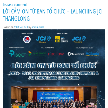
Leave a comment
LỜI CẢM ƠN TỪ BAN TỔ CHỨC – LAUNCHING JCI
THANGLONG
Posted on
19/05/2023
by
adminpisee