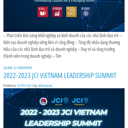
– Phát triển khả năng khởi nghiệp và kinh doanh của các nhà lãnh đạo trẻ –
Kiến tạo doanh nghiệp vững bền vì cộng đồng – Tăng độ nhận dạng thương
hiệu của các nhà lãnh đạo trẻ và doanh nghiệp – Duy trì và tăng trưởng
thành viên trong doanh nghiệp – Tìm
Leave a comment
2022-2023 JCI VIETNAM LEADERSHIP SUMMIT
Posted on
19/05/2023
by
adminpisee