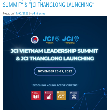
SUMMIT” & “JCI THANGLONG LAUNCHING”
Posted on
19/05/2023
by
adminpisee