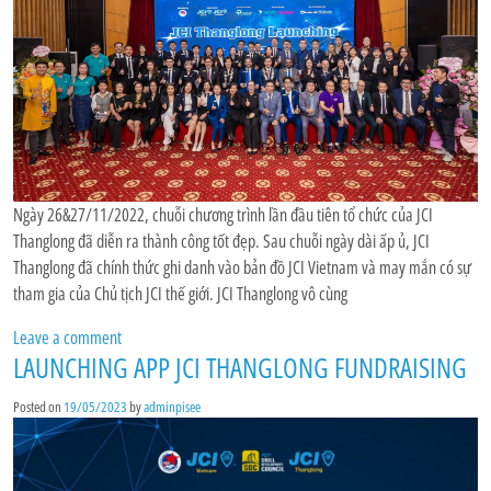
Ngày 26&27/11/2022, chuỗi chương trình lần đầu tiên tổ chức của JCI
Thanglong đã diễn ra thành công tốt đẹp. Sau chuỗi ngày dài ấp ủ, JCI
Thanglong đã chính thức ghi danh vào bản đồ JCI Vietnam và may mắn có sự
tham gia của Chủ tịch JCI thế giới. JCI Thanglong vô cùng
Leave a comment
LAUNCHING APP JCI THANGLONG FUNDRAISING
Posted on
19/05/2023
by
adminpisee